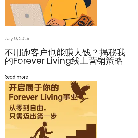
i
方
法
g
在
这
a
July 9, 2025
里
！
不用跑客户也能赚大钱？揭秘我
t
N
在
的Forever Living线上营销策略
e
产
i
x
品
Read more
t
o
同
p
质
n
o
化
s
的
t
时
:
代
，