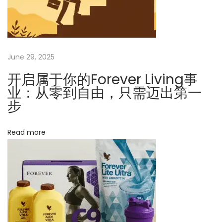
如
何
让
客
June 29, 2025
户
开启属于你的Forever Living事
选
业：从零到自由，只需迈出第一
择
步
你
？
Read more