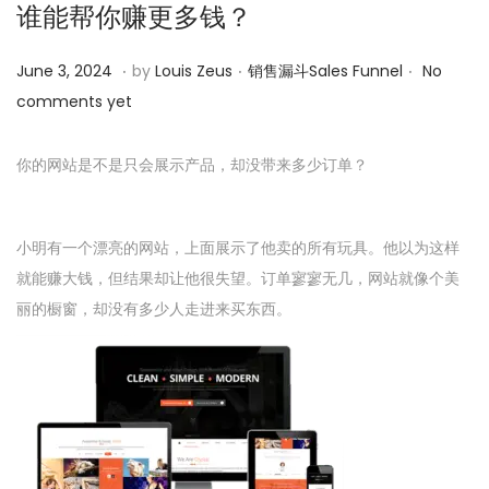
谁能帮你赚更多钱？
o
n
.
.
.
P
P
J
June 3, 2024
by
Louis Zeus
销售漏斗Sales Funnel
No
o
o
u
comments yet
s
s
n
t
t
e
你的网站是不是只会展示产品，却没带来多少订单？
e
e
3
d
d
,
小明有一个漂亮的网站，上面展示了他卖的所有玩具。他以为这样
o
i
2
就能赚大钱，但结果却让他很失望。订单寥寥无几，网站就像个美
n
n
0
丽的橱窗，却没有多少人走进来买东西。
2
4