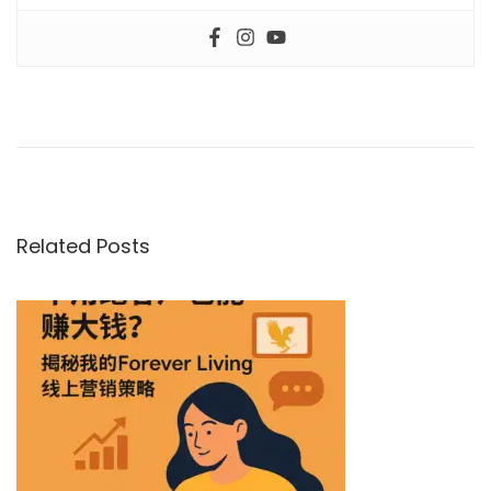
P
P
创
r
业
o
e
路
v
上
s
i
，
o
别
Related Posts
t
u
再
s
独
n
p
自
o
苦
a
s
撑
t
，
v
:
聪
明