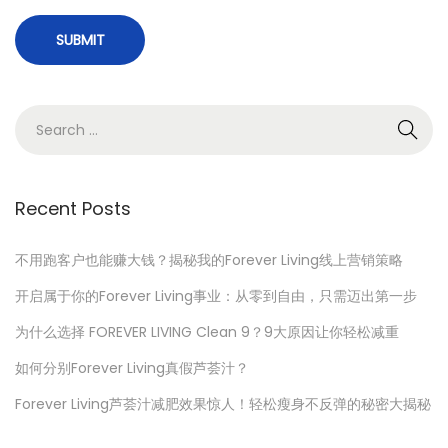
S
e
a
r
Recent Posts
c
h
不用跑客户也能赚大钱？揭秘我的Forever Living线上营销策略
f
开启属于你的Forever Living事业：从零到自由，只需迈出第一步
o
为什么选择 FOREVER LIVING Clean 9？9大原因让你轻松减重
r
如何分别Forever Living真假芦荟汁？
:
Forever Living芦荟汁减肥效果惊人！轻松瘦身不反弹的秘密大揭秘