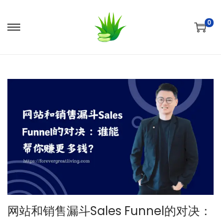
0
S
S
k
k
i
i
p
p
t
t
o
o
n
c
a
o
v
n
i
t
g
e
a
n
t
t
网站和销售漏斗Sales Funnel的对决：
i